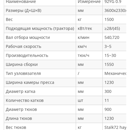
Наименование
Измерение
92YG 0.9
Размеры (Д×Ш×В)
мм
3600x2330x2
Вес
кг
1500
Подходящая мощность (трактора)
кВт/гек
≥28/(45)
Вал отбора мощности
к/мин
540,720
Рабочая скорость
км/ч
3~5
Производительность
тюк/ч
15~30
Ширина сборки
мм
1550
Тип узловязателя
/
Механическ
Ширина камеры пресса
мм
1230
Диаметр катка
мм
300
Количество катков
шт
11
Диаметр тюков
мм
900
Длина тюков
мм
1230
Вес тюков
кг
Stalk72 hay9